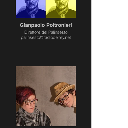
Gianpaolo Poltronieri
Direttore del Palinsesto
palinsesto@radiodelrey.net