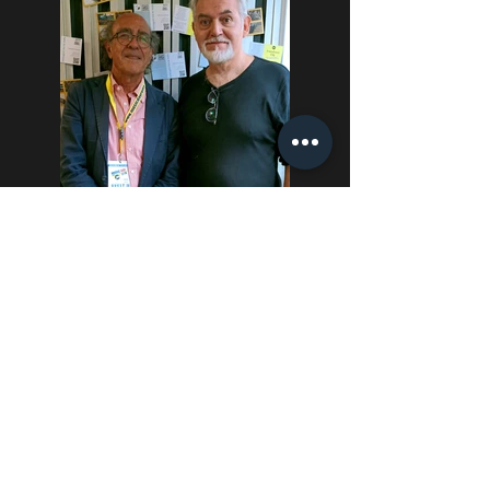
Renato Marengo, Marco
Testoni
Autore e conduttore,
coconduttore