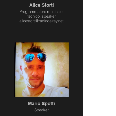
Alice Storti
Programmatore musicale,
tecnico, speaker
alicestorti@radiodelrey.net
Mario Spotti
Speaker